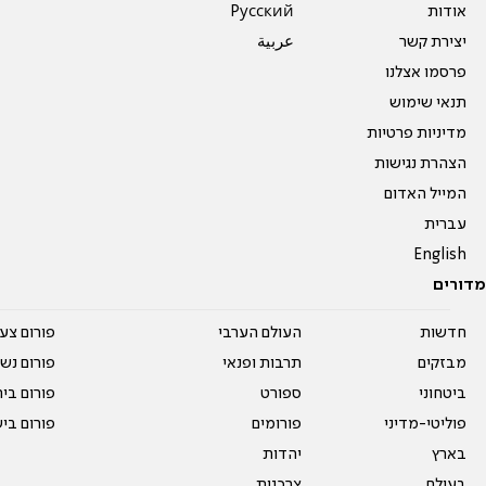
אודות
Pусский
יצירת קשר
عربية
פרסמו אצלנו
תנאי שימוש
מדיניות פרטיות
הצהרת נגישות
המייל האדום
עברית
English
מדורים
חדשות
העולם הערבי
פורום צע
מבזקים
תרבות ופנאי
פורום נשו
ביטחוני
ספורט
פורום בי
פוליטי-מדיני
פורומים
פורום בי
בארץ
יהדות
בעולם
צרכנות