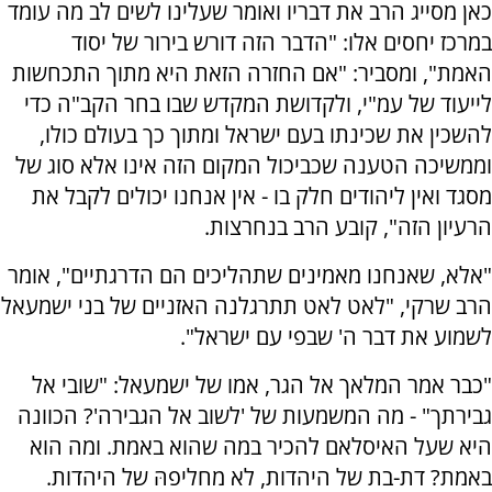
כאן מסייג הרב את דבריו ואומר שעלינו לשים לב מה עומד
במרכז יחסים אלו: "הדבר הזה דורש בירור של יסוד
האמת", ומסביר: "אם החזרה הזאת היא מתוך התכחשות
לייעוד של עמ"י, ולקדושת המקדש שבו בחר הקב"ה כדי
להשכין את שכינתו בעם ישראל ומתוך כך בעולם כולו,
וממשיכה הטענה שכביכול המקום הזה אינו אלא סוג של
מסגד ואין ליהודים חלק בו - אין אנחנו יכולים לקבל את
הרעיון הזה", קובע הרב בנחרצות.
"אלא, שאנחנו מאמינים שתהליכים הם הדרגתיים", אומר
הרב שרקי, "לאט לאט תתרגלנה האזניים של בני ישמעאל
לשמוע את דבר ה' שבפי עם ישראל".
"כבר אמר המלאך אל הגר, אמו של ישמעאל: "שובי אל
גבירתך" - מה המשמעות של 'לשוב אל הגבירה'? הכוונה
היא שעל האיסלאם להכיר במה שהוא באמת. ומה הוא
באמת? דת-בת של היהדות, לא מחליפהּ של היהדות.