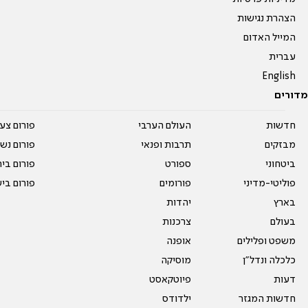
הצהרת נגישות
המייל האדום
עברית
English
מדורים
חדשות
העולם הערבי
פורום צע
מבזקים
תרבות ופנאי
פורום נשו
ביטחוני
ספורט
פורום בי
פוליטי-מדיני
פורומים
פורום בי
בארץ
יהדות
בעולם
צרכנות
משפט ופלילים
אופנה
כלכלה ונדל"ן
מוסיקה
דעות
פיוטקאסט
חדשות המגזר
ילדודס