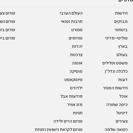
מדורים
חדשות
העולם הערבי
פורום צע
מבזקים
תרבות ופנאי
פורום נשו
ביטחוני
ספורט
פורום בי
פוליטי-מדיני
פורומים
פורום בי
בארץ
יהדות
בעולם
צרכנות
משפט ופלילים
אופנה
כלכלה ונדל"ן
מוסיקה
דעות
פיוטקאסט
חדשות המגזר
ילדודס
אוכל
מודעות אבל
כיפה שחורה
מזג אוויר
דיגיטל
תגיות
צעירים
פורום הריון ולידה
רפואה שלמה
פורום לקראת נישואין וזוגיות