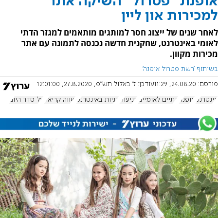
אופנת "פטרול" השיקה אתר
למכירות און ליין
לאחר שנים של ייצוג חסר למותגים מותאמים למגזר הדתי
לאומי באינטרנט, שחקנית חדשה נכנסה לתמונה עם אתר
מכירות מקוון.
בשיתוף 'רשת פטרול אופנה'
פורסם:
24.08.20, 11:29
עודכן:
ז' באלול תש"פ, 27.8.2020, 12:01:00
אינטרנט
אופנה
דתיים לאומיים
צניעות
קניות באינטרנט
שווה קריאה
על סדר היום