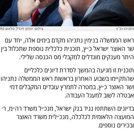
נתניהו וכ"ץ
צילום: יונתן זינדל, פלאש 90
ראש הממשלה בנימין נתניהו מקדם בימים אלה, יחד עם
שר האוצר ישראל כ״ץ, תוכנית כלכלית נוספת שתכלול בין
היתר מענקים מוגדלים למקבלי מס הכנסה שלילי.
תוכנית זו מגיעה בהמשך לסדרת דיונים כלכליים
שהתקיימו בשבוע האחרון בראשות ראש הממשלה נתניהו
ושר האוצר כ״ץ, במטרה לתמרץ עובדים המקבלים דמי
אבטלה לשוב למעגל העבודה.
בדיונים השתתפו נגיד בנק ישראל, מנכ״ל משרד רה״מ, ר׳
המועצה הלאומית לכלכלה, מנכ״לית משרד האוצר
ובכירים נוספים.