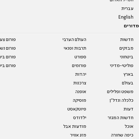
המייל האדום
עברית
English
מדורים
חדשות
העולם הערבי
פורום צע
מבזקים
תרבות ופנאי
פורום נשו
ביטחוני
ספורט
פורום בי
פוליטי-מדיני
פורומים
פורום בי
בארץ
יהדות
בעולם
צרכנות
משפט ופלילים
אופנה
כלכלה ונדל"ן
מוסיקה
דעות
פיוטקאסט
חדשות המגזר
ילדודס
אוכל
מודעות אבל
כיפה שחורה
מזג אוויר