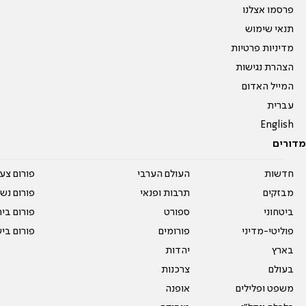
פרסמו אצלנו
תנאי שימוש
מדיניות פרטיות
הצהרת נגישות
המייל האדום
עברית
English
מדורים
חדשות
העולם הערבי
פורום צע
מבזקים
תרבות ופנאי
פורום נשו
ביטחוני
ספורט
פורום בי
פוליטי-מדיני
פורומים
פורום בי
בארץ
יהדות
בעולם
צרכנות
משפט ופלילים
אופנה