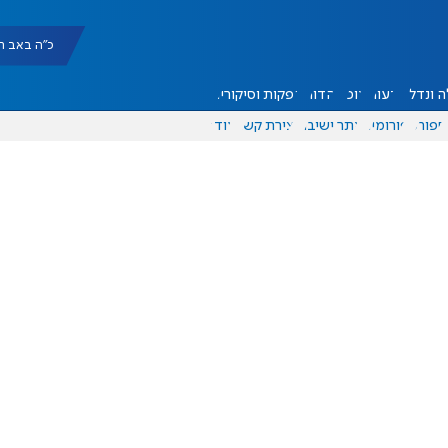
כ"ה באב תשפ"ו |
 ונדל"ן
דעות
אוכל
יהדות
הפקות וסיקורים
ספורט
פורומים
אתר ישיבה
יצירת קשר
עוד