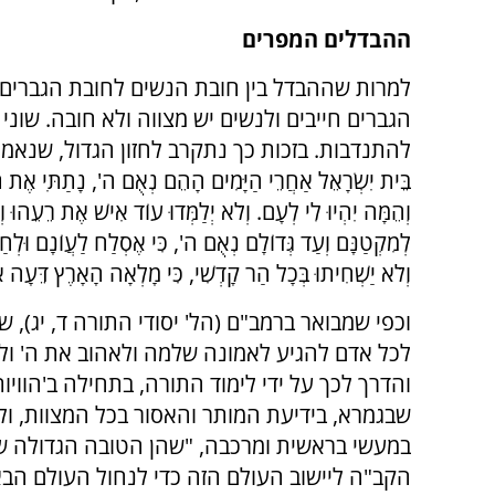
ההבדלים המפרים
למרות שההבדל בין חובת הנשים לחובת הגברים ה
הגברים חייבים ולנשים יש מצווה ולא חובה. שוני
להתנדבות. בזכות כך נתקרב לחזון הגדול, שנאמר (ירמיה
בֵּית יִשְׂרָאֵל אַחֲרֵי הַיָּמִים הָהֵם נְאֻם ה', נָתַתִּי אֶת תּוֹ
וְהֵמָּה יִהְיוּ לִי לְעָם. וְלֹא יְלַמְּדוּ עוֹד אִישׁ אֶת רֵעֵהוּ 
לְמִקְטַנָּם וְעַד גְּדוֹלָם נְאֻם ה', כִּי אֶסְלַח לַעֲוֹנָם 
וְלֹא יַשְׁחִיתוּ בְּכָל הַר קָדְשִׁי, כִּי מָלְאָה הָאָרֶץ דֵּעָה א
וכפי שמבואר ברמב"ם (הל' יסודי התורה ד, יג), ש
לכל אדם להגיע לאמונה שלמה ולאהוב את ה' ולי
והדרך לכך על ידי לימוד התורה, בתחילה ב'הוויות
שבגמרא, בידיעת המותר והאסור בכל המצוות, ול
במעשי בראשית ומרכבה, "שהן הטובה הגדולה 
הקב"ה ליישוב העולם הזה כדי לנחול העולם הב