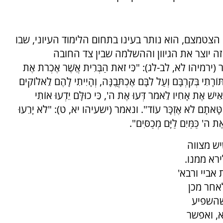
צטמצם, הוא נותר בעינו בתחום הלימוד העיוני, שבו
 זה יוצר את הגיוון וההשלמה שבין צד החובה
ו לא, לב-לג): "כִּי זֹאת הַבְּרִית אֲשֶׁר אֶכְרֹת אֶת
רָתִי בְּקִרְבָּם וְעַל לִבָּם אֶכְתֲּבֶנָּה, וְהָיִיתִי לָהֶם לֵאלוֹקִים
וְאִישׁ אֶת אָחִיו לֵאמֹר דְּעוּ אֶת ה', כִּי כוּלָּם יֵדְעוּ אוֹתִי
וּלְחַטָּאתָם לֹא אֶזְכָּר עוֹד". ונאמר (ישעיהו יא, ט): "לֹא יָרֵעוּ
ֶת ה' כַּמַּיִם לַיָּם מְכַסִּים".
יש מצווה
רא ממנו.
 אביי ורבא'
אחר מכן
שהשפיע
א, ואפשר