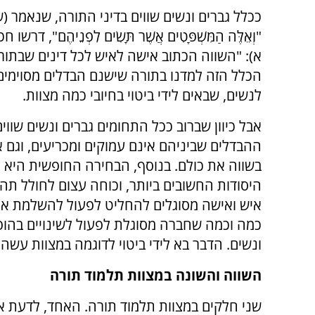
ככלל גברים ונשים שווים בדיני התורה, שנאמר (ש
"וְאֵלֶּה הַמִּשְׁפָּטִים אֲשֶׁר תָּשִׂים לִפְנֵיהֶם", דרשו
א): "השווה הכתוב אישה לאיש לכל דינים שבתורה
הכלל הזה למדנו בתורה שישנם הבדלים מסוימים 
לנשים, שבאים לידי ביטוי בחיובי כמה מצוות.
אבל כיוון שברוב ככל התחומים גברים ונשים שווים
ההבדלים שביניהם אינם עמוקים ומכריעים, וגם א
בשווה את כולם. בנוסף, הבחירה החופשית היא 
היסודות החשובים ביותר, וכוחה עצום לחולל תה
איש ואישה מסוגלים להחליט לפעול להשלמת אופ
כמה וכמה שחברה מסוגלת לפעול לשינויים בהופע
ונשים. הדבר בא לידי ביטוי לדוגמה במצוות עשה
השווה והשונה במצוות תלמוד תורה
שני חלקים במצוות תלמוד תורה. האחד, לדעת 