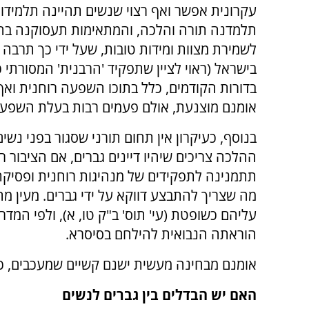
עקרונית אפשר ואף רצוי שנשים תהיינה תלמידו
תלמדנה תורה והלכה, והמתאימות תעסוקנה בחי
לשמירת מצוות ומידות טובות, שעל ידי כך תרבה
בישראל (ראוי לציין שתפקיד 'הרבנית' המסורתי 
בדורות הקודמים, כלל בתוכו השפעה רוחנית ואף
אומנם מוצנעת, אולם פעמים רבות בעלת השפעה 
בנוסף, כעיקרון אין תחום תורני שסגור בפני נשים
ההלכה צריכים שיהיו דיינים גברים, אם הציבור 
תתמנינה לתפקידים של מנהיגות רוחנית ופסיקת ה
מה שצריך להתבצע דווקא על ידי גברים. מעין מ
עליהם כשופטת (עי' תוס' ב"ק טו, א), ולפי המדר
הוראתה הנבואית להילחם בסיסרא.
אומנם מבחינה מעשית ישנם קשיים שמעכבים, כ
האם יש הבדלים בין גברים לנשים