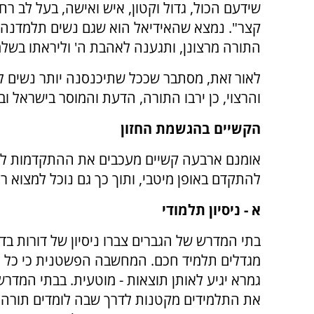
שידעם הכול, גדול וקטון, איש ואישה, בעל לב רח
קצר". נמצא שהאידיאל הוא שגם נשים תלמדנה ב
התורה מרצונן, ותגענה לאהבת ה' וליראתו בשלמ
לאור זאת, מסתבר שככל שתיכנסנה יותר נשים לת
והרצוי, כן ירבו התורה, הדעת והמוסר בישראל וב
הקשיים בהגשמת החזון
אומנם ארבעה קשיים מעכבים את ההתקדמות לחזון
להתקדם באופן מיטבי, ותוך כך גם נוכל למצוא ר
א - ניסיון תלמודי
בתי המדרש של הגברים צברו ניסיון של דורות ב
מגדלים תלמיד חכם. המחשבה הפשטנית כי כל מ
גמרא יגיע לאותן תוצאות - מוטעית. בבתי המדר
את התלמידים מקטנות לדרך שבה לומדים תורה ע