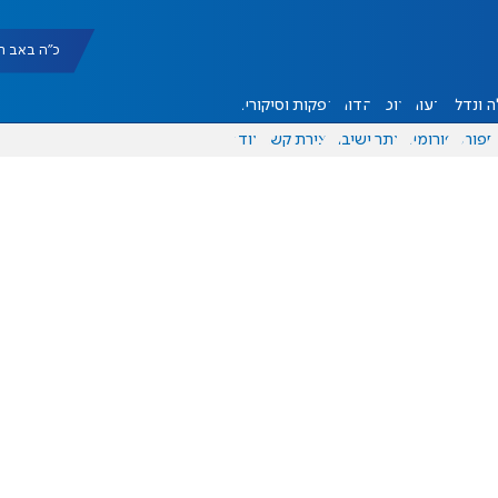
כ"ה באב תשפ"ו |
 ונדל"ן
דעות
אוכל
יהדות
הפקות וסיקורים
ספורט
פורומים
אתר ישיבה
יצירת קשר
עוד