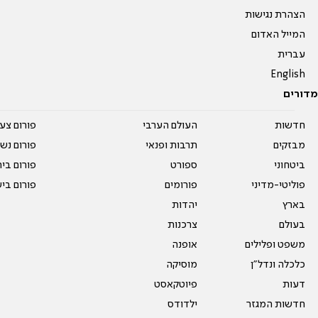
הצהרת נגישות
המייל האדום
עברית
English
מדורים
חדשות
העולם הערבי
פורום צע
מבזקים
תרבות ופנאי
פורום נשו
ביטחוני
ספורט
פורום בי
פוליטי-מדיני
פורומים
פורום בי
בארץ
יהדות
בעולם
צרכנות
משפט ופלילים
אופנה
כלכלה ונדל"ן
מוסיקה
דעות
פיוטקאסט
חדשות המגזר
ילדודס