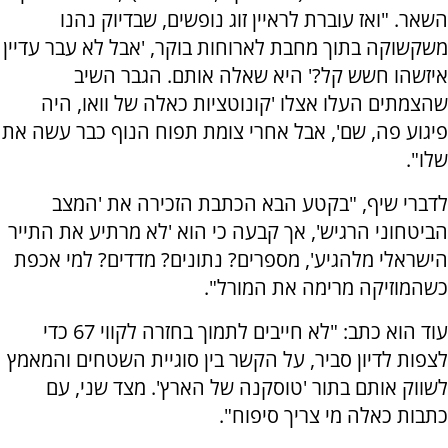
השאר. "ואז עוברת לראיין זוג נופשים, שבדיוק נהנו
משקשוקה בתוך מחבת לארוחות בוקר, 'אבל לא עבר עדיין
איזשהו חשש קל?' היא שאלה אותם. הגבר השיב
שהצמתים העלו אצלו 'קונוטציות כאלה של וואו, היה
פיגוע פה, שם', אבל אחרי צומת תפוח הנוף כבר עשה את
שלו".
לדברי שיף, "בקטע הבא הכתבת הזכירה את 'המצב
הביטחוני הרגיש', אך קבעה כי הוא 'לא מרתיע את התייר
הישראלי מלהגיע', מספרים? נתונים? מדדים? למי אכפת
כשהמוזיקה מרימה את המורל".
עוד הוא כתב: "לא חייבים לתמוך בחזרה לקווי 67 כדי
לצפות לדיון סביר, על הקשר בין סוגיית השטחים והמאמץ
לשווק אותם בתור 'טוסקנה של הארץ'. מצד שני, עם
כתבות כאלה מי צריך סיפוח".