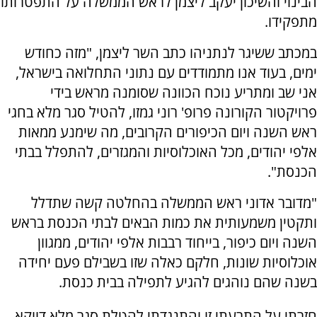
הבינוי והשיכון יעקב ליצמן לראש הממשלה על התפטרותו
מתפקידו.
במכתב ששיגר לנתניהו כתב השר ליצמן, "מזה כחודש
ימים, בעוד אנו מתמודדים עם נתוני התחלואה בישראל,
אני שב ומתריע נוכח הכוונה שסומנה מראש בידי
פרויקטור הקורונה פרופ' רוני גמזו, להטיל סגר מלא בחגי
ראש השנה ויום הכיפורים הקרובים, מה שימנע ממאות
אלפי יהודים, מכל האוכלוסיות והמגזרים, להתפלל בבתי
הכנסת".
"מדובר אדוני ראש הממשלה בהחלטה קשה שתדלל
ותקטין משמעותית את כמות הבאים לבתי הכנסת בראש
השנה ויום כיפור, בייחוד רבבות אלפי יהודים, ממגוון
אוכלוסיות שונות, חלקם כאלה שזו בשבילם פעם יחידה
בשנה שהם נוהגים להגיע לתפילה בבית כנסת.
חזרתי על התרעתי זו והתנגדתי להטלת סגר מלא דווקא