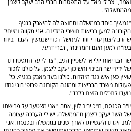
ואמר, "צר לי מאד על התפטרות חברי הרב יעקב ליצמן
מהממשלה".
"נמשיך ביחד בממשלה ומחוצה לה להיאבק בנגיף
הקורונה למען בריאות תושבי המדינה. אני מקווה ומייחל
שהרב ליצמן עוד יחזור לממשלה כדי שנמשיך לעבוד ביחד
בעז"ה למען העם והמדינה", דברי דרעי.
שר הבריאות יולי אדלשטיין הגיב, "צר לי על התפטרותו
של ידידי שר הבינוי והשיכון יעקב ליצמן. על כולנו לזכור
שאין כאן איש נגד היהדות. כולנו בעד מאבק בנגיף. כל
פעולות משרד הבריאות וממונה הקורונה פרופ' רוני גמזו
נועדו לתכלית הזאת בלבד".
יו"ר הכנסת, ח"כ יריב לוין, אמר, "אני מצטער על פרישתו
של השר יעקב ליצמן מהממשלה. יש לי הערכה עצומה
למנהיגותו ולעשייתו לאורך שנים בממשלה ובכנסת. אני
מאוד מקווה שתימצא הדרך שתאפשר את המשך כהונתו