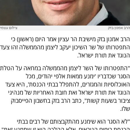
הרב אמנון בזק
צילום עצמי
הרב אמנון בזק מישיבת הר עציון אמר היום (ראשון) כי
התפטרותו של שר השיכון יעקב ליצמן מהממשלה זהו צעד
הנוגד את תורת ישראל.
"התפטרותו של השר ליצמן מהממשלה במחאה על הטלת
הסגר שכדבריו 'ימנע ממאות אלפי יהודים, מכל
האוכלוסיות והמגזרים, להתפלל בבתי הכנסת', היא צעד
הנוגד את תורת ישראל ואת חובת האחריות של מנהיגי
ציבור בשעות קשות", כתב הרב בזק בחשבון הפייסבוק
שלו.
"לא הסגר הוא שימנע מהתקבצותם של רבים בבתי
הכנסת בימים הנוראים, אלא ההלכה היא זו שתמנע זאת",