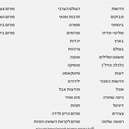
חדשות
העולם הערבי
פורום צע
מבזקים
תרבות ופנאי
פורום נשו
ביטחוני
ספורט
פורום בי
פוליטי-מדיני
פורומים
פורום בי
בארץ
יהדות
בעולם
צרכנות
משפט ופלילים
אופנה
כלכלה ונדל"ן
מוסיקה
דעות
פיוטקאסט
חדשות המגזר
ילדודס
אוכל
מודעות אבל
כיפה שחורה
מזג אוויר
דיגיטל
תגיות
צעירים
פורום הריון ולידה
רפואה שלמה
פורום לקראת נישואין וזוגיות