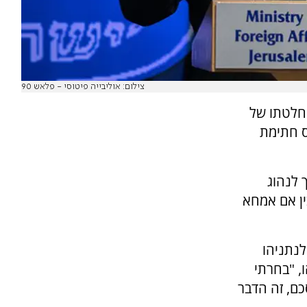
צילום: אוליבייה פיטוסי - פלאש 90
החלטתו של
ס חתימת
 לנהוג
ין אם אמחא
לנתניהו
, "בחרתי
כם, זה הדבר