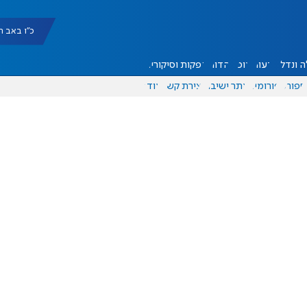
כ"ו באב תשפ"ו |
 ונדל"ן
דעות
אוכל
יהדות
הפקות וסיקורים
ספורט
פורומים
אתר ישיבה
יצירת קשר
עוד