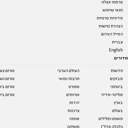
פרסמו אצלנו
תנאי שימוש
מדיניות פרטיות
הצהרת נגישות
המייל האדום
עברית
English
מדורים
חדשות
העולם הערבי
פורום צע
מבזקים
תרבות ופנאי
פורום נשו
ביטחוני
ספורט
פורום בי
פוליטי-מדיני
פורומים
פורום בי
בארץ
יהדות
בעולם
צרכנות
משפט ופלילים
אופנה
כלכלה ונדל"ן
מוסיקה