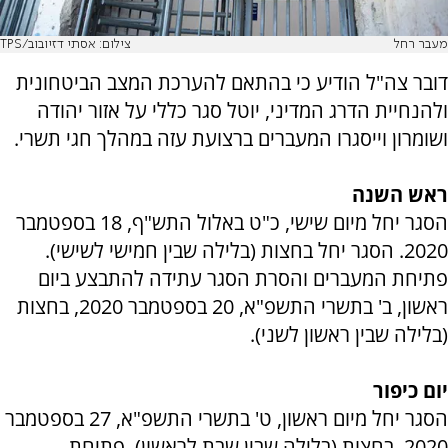
מעבר רחל
צילום: אסתי דזיובוב/TPS
דובר צה"ל הודיע כי בהתאם להערכת המצב הביטחונית
ולהנחיית הדרג המדיני, יוטל סגר כללי על אזור יהודה
ושומרון וייסגרו המעברים ברצועת עזה במהלך חגי תשרי.
ראש השנה
הסגר יחל מיום שישי, כ"ט באלול התש"ף, 18 בספטמבר
2020. הסגר יחל בחצות (בלילה שבין חמישי לשישי).
פתיחת המעברים והסרת הסגר עתידה להתבצע ביום
ראשון, ב' בתשרי התשפ"א, 20 בספטמבר 2020, בחצות
(בלילה שבין ראשון לשני).
יום כיפור
הסגר יחל מיום ראשון, ט' בתשרי התשפ"א, 27 בספטמבר
2020, בחצות (בלילה שבין שבת לראשון). פתיחת