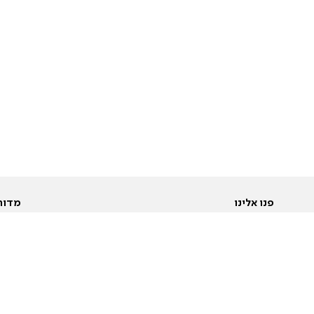
פנו אלינו
מדור
אודות
Pусский
חד
יצירת קשר
عربية
מב
פרסמו אצלנו
בי
תנאי שימוש
פו
מדיניות פרטיות
בא