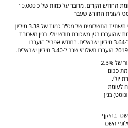
בחודש אוגוסט ירדה בשיעור מזערי של 0.3% לעומת החודש הקודם. מדובר על כמות של כ-10,000
וסט לעומת החודש שעבר
בין ה-20 באוגוסט ל-10 בספטמבר הועברו על ידי תשתית התשלומים של מס"ב כמות של 3.38 מיליון
נתון של 3.39 מיליון משכורות שהועברו בגין משכורת חודש יולי. בגין משכורת
ינואר, שלפני משבר הקורונה, הועברו משכורות ל-3.64 מיליון ישראלים. בחודש אפריל הועברו
היקף תשלומי השכר בגין חודש אוגוסט ירד בשיעור של 2.3%
ד ש"ח לעומת סכום
ורת יולי.
 מ-580 מיליון ש"ח לעומת
(בין התאריכים 20 ביולי ל-10 באוגוסט) בגין
 שכר בהיקף
 תשלומי השכר