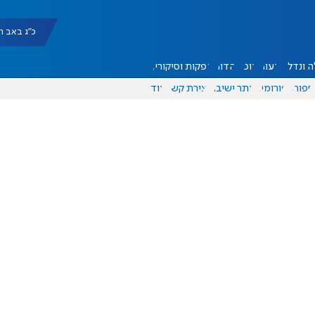
כ"ג באב תשפ"ו |
 ונדל"ן
דעות
אוכל
יהדות
הפקות וסיקורים
ספורט
פורומים
אתר ישיבה
יצירת קשר
עוד