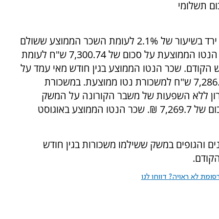
 מיליארד ש"ח. באוגוסט 2019 סכום תשלומי
שכר הנטו הממוצע ששולם בגין משכורת אוגוסט ירד בשיעור של 2.1% לעומת השכר הממוצע ששולם
בגין משכורת יולי. בחודש אוגוסט עמדה משכורת הנטו הממוצעת על סכום של 7,300.74 ש"ח לעומת
ורת של 7,457.45 ש"ח בחודש הקודם. שכר הנטו הממוצע בגין חודש מאי עמד על
7,051.59 ש"ח במאי, ובאפריל היה סכום של 7,286.72 ש"ח למשכורת נטו ממוצעת. במשכורת
רון ללא השפעות של משבר הקורונה על המשק
הישראלי, עמדה משכורת הנטו הממוצעת על סכום של 7,269.7 ₪. שכר הנטו הממוצע באוגוסט
ים והגופים במשק ששילמו משכורות בגין חודש
ומת לא ראויה? דווחו לנו