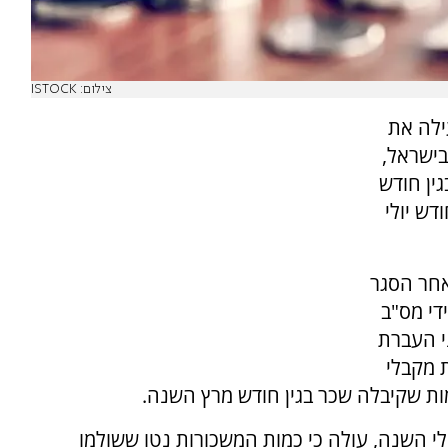
צילום: ISTOCK
ילה את
ישראל,
ין חודש
דש יולי
חר הסגר
די מס"ב
י העברת
ת מקבלי
לי השנה, עולה כי כמות המשכורות נטו ששולמו