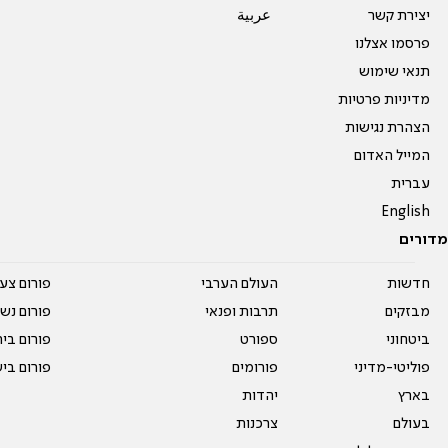
יצירת קשר
عربية
פרסמו אצלנו
תנאי שימוש
מדיניות פרטיות
הצהרת נגישות
המייל האדום
עברית
English
מדורים
חדשות
העולם הערבי
פורום צע
מבזקים
תרבות ופנאי
פורום נשו
ביטחוני
ספורט
פורום בי
פוליטי-מדיני
פורומים
פורום בי
בארץ
יהדות
בעולם
צרכנות