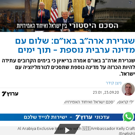
שגרירת ארה"ב באו"ם: שלום עם
מדינה ערבית נוספת - תוך ימים
שגרירת ארה"ב באו"ם אמרה בריאיון כי בימים הקרובים עתידה
להיות הכרזה על מדינה נוספת שתסכים לנורמליזציה עם
ישראל.
ניצן קידר
23.09.20, 23:01
קלי קראפט
הסכם ישראל ואיחוד האמירויות
Al Arabiya Exclusive Interview with 🇺🇸Ambassador Kelly Craft
{English}