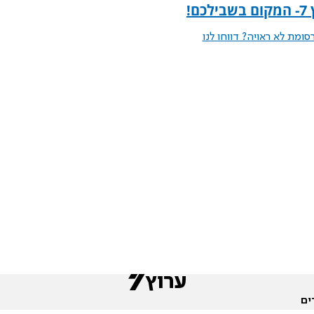
כם
!
ומת לא ראויה? דווחו לנו
ים