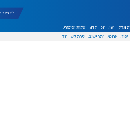
כ"ו באב תשפ"ו |
 ונדל"ן
דעות
אוכל
יהדות
הפקות וסיקורים
ספורט
פורומים
אתר ישיבה
יצירת קשר
עוד