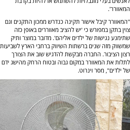
לאנשים בעלי מוגבלויות להשתמש או להיות בקרבת
המאוורר'.
''המאוורר קיבל אישור תקינה כנדרש ממכון התקנים וגם
צוין בתקן במפורש כי 'יש להציב מאווררים באופן כזה
שתימנע נגישות של ילדים אליהם'. מדובר במוצר ותיק
שמשווק מזה שנים ברשתות השיווק ברחבי הארץ לשביעות
רצון הציבור. החברה מבקשת להדגיש שוב את הצורך
לתלות את המאוורר במקום גבוה ובטוח הרחק מהישג ידם
של ילדים", מסר וינרוט.