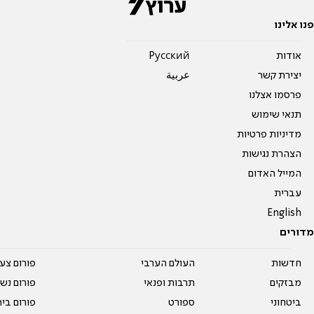
פנו אלינו
אודות
Pусский
יצירת קשר
عربية
פרסמו אצלנו
תנאי שימוש
מדיניות פרטיות
הצהרת נגישות
המייל האדום
עברית
English
מדורים
חדשות
העולם הערבי
פורום צע
מבזקים
תרבות ופנאי
פורום נשו
ביטחוני
ספורט
פורום בי