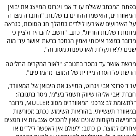
בפתח המכתב ששלח עו"ד אבי וינרוט המייצג את יבואן
המאווררים, הואשמו ההורים ברשלנות. "החברה מצרה
על האירועים שאירעו לילדים במהלך חג הסוכות, כנראה
מחמת רשלנות הורית", כתב. "חשוב להבהיר ולציין כי
מדובר במוצר איכותי ואמין הנמכר ברשת 'אושר עד' מזה
שנים ללא תקלות ו/או טענות מסוג זה".
מרשת אושר עד נמסר בתגובה: "לאור המקרים החליטה
הרשת על הסרה מיידית של המוצר מהמדפים".
עו"ד פרופ' אבי וינרוט, המייצג את היבואן של המאוורר,
חברת 'אבי אליהו שיווק חשמל בע"מ', מסר בתגובה:
"לתשומת לב צרכני המאווררים מסוג MULLER, מדובר
במאוורר תעשייתי. בהוראות השימוש נכתב מפורשות
בחמישה מקומות שונים שאין להכניס אצבעות או חפצים
אחרים למוצר. כן כתוב: 'לעולם אין לאפשר לילדים או