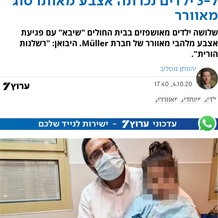
ל-3 ילדים נכרתה אצבע מאותו סוג
מאוורר
שלושה ילדים מאושפזים בבית החולים "שיבא" עם פגיעת
אצבע מלהבי מאוורר של חברת Müller. היבואן: "רשלנות
הורית".
יהונתן גוטליב
4.10.20, 17:40
ילדים
מיוחדים
מאווררים