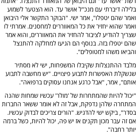
רשת "אושר עד" וגם היבואן של המאוורר התנצלו. "אתמול
בלילה דיברתי עם מנכ"ל אושר עד. הוא הצטער לשמוע
ואמר שהם יטפלו", אמר ישי. "הבוקר התקשר אלי היבואן
ואמר שהוא יחזיר את כל המאווררים למחסנים. אמרתי לו
שצריך להודיע לציבור להחזיר את המאווררים, והוא אמר
שהם יטפלו בזה. בנוסף הם הגיעו למחלקה להתנצל
והביאו משהו למטופלים".
מלבד ההתנצלות שקיבלו המשפחות, ישי לא מסתיר
שנשקלת האפשרות לתבוע פיצויים. "יש מחשבה לתבוע
אותם", אמר, "אבל כרגע אנחנו עסוקים ברפואה".
"יכול להיות שהמתחרות של 'מולר' עכשיו שמחות שהנה
המתחרה שלהן נדפקת, אבל זה לא אומר ששאר החברות
בסדר", ביקש ישי להדגיש. "הורים צריכים לבדוק עכשיו.
אם זה עבר מכון תקנים אז יש פה, יכול להיות, כשל ברמה
יותר רחבה".