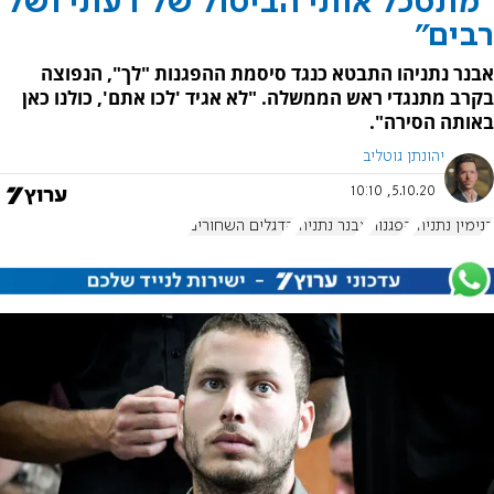
"מתסכל אותי הביטול של דעתי ושל
רבים"
אבנר נתניהו התבטא כנגד סיסמת ההפגנות "לך", הנפוצה
בקרב מתנגדי ראש הממשלה. "לא אגיד 'לכו אתם', כולנו כאן
באותה הסירה".
יהונתן גוטליב
5.10.20, 10:10
בנימין נתניהו
הפגנות
אבנר נתניהו
הדגלים השחורים