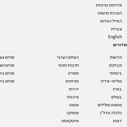
מדיניות פרטיות
הצהרת נגישות
המייל האדום
עברית
English
מדורים
חדשות
העולם הערבי
פורום צע
מבזקים
תרבות ופנאי
פורום נשו
ביטחוני
ספורט
פורום בי
פוליטי-מדיני
פורומים
פורום בי
בארץ
יהדות
בעולם
צרכנות
משפט ופלילים
אופנה
כלכלה ונדל"ן
מוסיקה
דעות
פיוטקאסט