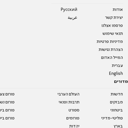
אודות
Pусский
יצירת קשר
عربية
פרסמו אצלנו
תנאי שימוש
מדיניות פרטיות
הצהרת נגישות
המייל האדום
עברית
English
מדורים
חדשות
העולם הערבי
פורום צע
מבזקים
תרבות ופנאי
פורום נשו
ביטחוני
ספורט
פורום בי
פוליטי-מדיני
פורומים
פורום בי
בארץ
יהדות