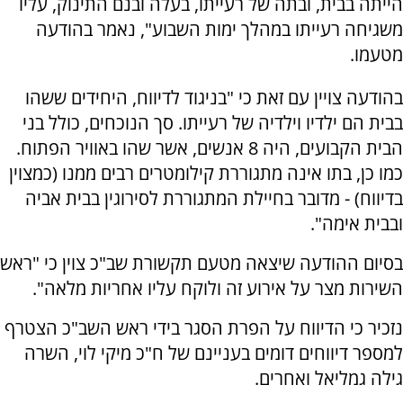
הייתה בבית, ובתה של רעייתו, בעלה ובנם התינוק, עליו
משגיחה רעייתו במהלך ימות השבוע", נאמר בהודעה
מטעמו.
בהודעה צויין עם זאת כי "בניגוד לדיווח, היחידים ששהו
בבית הם ילדיו וילדיה של רעייתו. סך הנוכחים, כולל בני
הבית הקבועים, היה 8 אנשים, אשר שהו באוויר הפתוח.
כמו כן, בתו אינה מתגוררת קילומטרים רבים ממנו (כמצוין
בדיווח) - מדובר בחיילת המתגוררת לסירוגין בבית אביה
ובבית אימה".
בסיום ההודעה שיצאה מטעם תקשורת שב"כ צוין כי "ראש
השירות מצר על אירוע זה ולוקח עליו אחריות מלאה".
נזכיר כי הדיווח על הפרת הסגר בידי ראש השב"כ הצטרף
למספר דיווחים דומים בעניינם של ח"כ מיקי לוי, השרה
גילה גמליאל ואחרים.