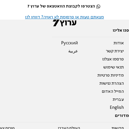
הצטרפו לקבוצת הוואטצאפ של ערוץ 7
מצאתם טעות או פרסומת לא ראויה? דווחו לנו
פנו אלינו
אודות
Pусский
יצירת קשר
عربية
פרסמו אצלנו
תנאי שימוש
מדיניות פרטיות
הצהרת נגישות
המייל האדום
עברית
English
מדורים
חדשות
העולם הערבי
פורום צע