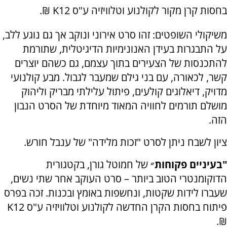
בחסות קרן מקור לקולנוע וטלוויזיה ע"ס K12 ₪.
משיקולי השופטים: זהו סרט אירוני ונוקב אך גם נוגע ללב,
על התבגרות בעידן האנונימיות הדיגיטלית, שתורמת
להתכנסות של הצעירים בתוך עצמם, גם כשהם יוצרים
קשר, לכאורה, עם בני גילם שמעבר לגבול. מבע קולנועי
מדויק, דיאלוגים קולעים, פיתול עלילתי מבריק וליהוק
מושלם תורמים לחוויה המאוד מיוחדת של הסרט הנבון
הזה.
ציון לשבח ניתן לסרט "זכות מלידה" של ענבל חורש.
"בעיניים פקוחות״
של חמוטל גורן, בקטגורית
הדוקומנטרי הטוב ביותר – סרט העוקב אחר שתי נשים,
שעברו לידות שקטות, ונחשפות באומץ ובכנות. זכה בפרס
פיתוח בחסות הקרן החדשה לקולנוע וטלוויזיה ע"ס K12
₪.