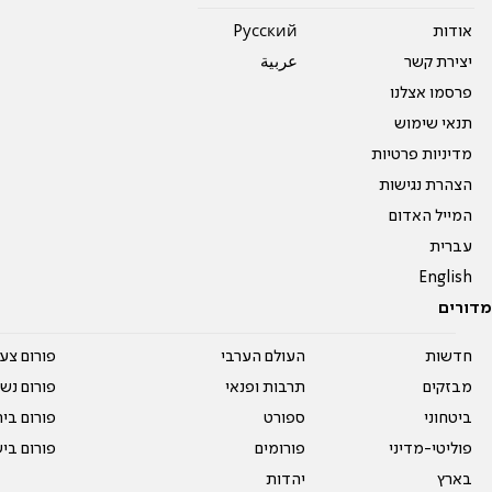
אודות
Pусский
יצירת קשר
عربية
פרסמו אצלנו
תנאי שימוש
מדיניות פרטיות
הצהרת נגישות
המייל האדום
עברית
English
מדורים
חדשות
העולם הערבי
פורום צע
מבזקים
תרבות ופנאי
פורום נשו
ביטחוני
ספורט
פורום בי
פוליטי-מדיני
פורומים
פורום בי
בארץ
יהדות