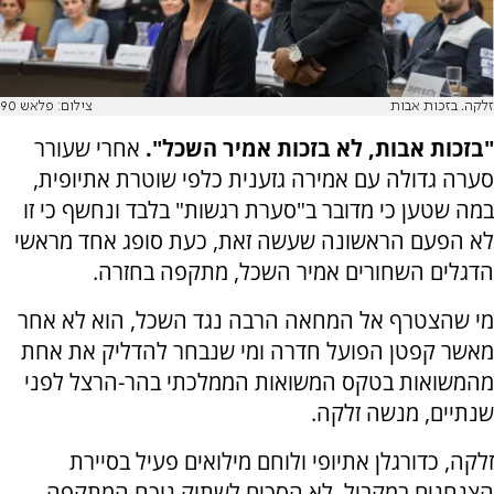
זלקה. בזכות אבות
צילום: פלאש 90
"בזכות אבות, לא בזכות אמיר השכל".
אחרי שעורר
סערה גדולה עם אמירה גזענית כלפי שוטרת אתיופית,
במה שטען כי מדובר ב"סערת רגשות" בלבד ונחשף כי זו
לא הפעם הראשונה שעשה זאת, כעת סופג אחד מראשי
הדגלים השחורים אמיר השכל, מתקפה בחזרה.
מי שהצטרף אל המחאה הרבה נגד השכל, הוא לא אחר
מאשר קפטן הפועל חדרה ומי שנבחר להדליק את אחת
מהמשואות בטקס המשואות הממלכתי בהר-הרצל לפני
שנתיים, מנשה זלקה.
זלקה, כדורגלן אתיופי ולוחם מילואים פעיל בסיירת
הצנחנים במקביל, לא הסכים לשתוק נוכח המתקפה