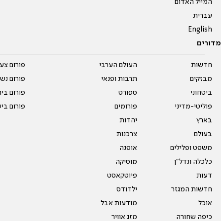
המייל האדום
עברית
English
מדורים
חדשות
העולם הערבי
פורום צע
מבזקים
תרבות ופנאי
פורום נשו
ביטחוני
ספורט
פורום בי
פוליטי-מדיני
פורומים
פורום בי
בארץ
יהדות
בעולם
צרכנות
משפט ופלילים
אופנה
כלכלה ונדל"ן
מוסיקה
דעות
פיוטקאסט
חדשות המגזר
ילדודס
אוכל
מודעות אבל
כיפה שחורה
מזג אוויר