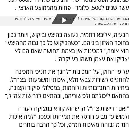
עשר שנים ל500, כלומר - פחות מהממוצע הארצי".
בזבוז שנה או התקווה של הציונות? | מכינות קד"צ | עמיחי שיקלי ועו"ד תמיר
דורטל | על המשמעות
הבעיה, אליבא דתמיר, נעוצה בהיצע וביקוש, ויותר נכון
בחוסר האיזון ביניהם. "כשהביקוש כל כך גבוה מההיצע"
הוא אומר, "למכינות אין באמת תחושה שאם הם לא
יצדיקו את עצמן משהו רע יקרה".
על פי החוק, על המכינות "לחנך את חניכי המכינה
להתגייס לשירות צבאי מלא, איכותי ומשמעותי בצה"ל,
ביחידות התנדבותיות ולוחמות, במסלולי פיקוד וקצונה,
בהתאם ליכולתם ולכישוריהם, ובהתאם לדרישות צה"ל;"
"ואם דרישות צה"ל הן שהוא קורא במצוקה לעזרה
ולמושיע" מביע דורטל את תמיהתו וכעסו, "למה איכות
המ"מ גבוהה מאיכות המ"פ, וכל כך הרבה בוחרים