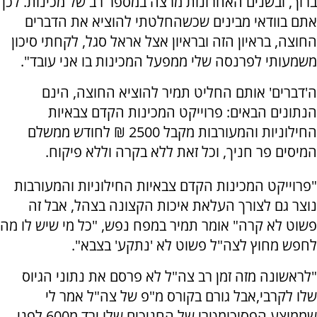
ברוך, ובשנים האחרונות מרצה במספר רב של מכינות. לכן
אתם בוודאי מבינים שכשהחלטתי להוציא את הדברים
החוצה, בראיון הזה ובראיון אצל אראל סגל, לקחתי סיכון
משמעותי לפרנסה שלי ממפעל המכינות בו אני עובד".
ה'דברים' אותם החליט תמיר להוציא החוצה, הינם
הנתונים הבאים: פרוייקט המכינות הקדם צבאיות
החילוניות והמעורבות מקבל 2500 ₪ לחודש ממשלם
המיסים פר חניך, וכל זאת ללא בקרה וללא פיקוח.
"פרוייקט המכינות הקדם צבאיות החילוניות והמעורבות
נוצר גם לצורך העלאת איכות הקצונה בצהל, אבל זה
פשוט לא קרה" אומר תמיר במפח נפש, "כל מי שיש לו מה
לחפש מחוץ לצה"ל פשוט לא 'נתקע' בצבא".
"לראשונה מזה זמן רב צה"ל לא פרסם את נתוני הגיוס
שלו לקרבי,אבל גורם בקורס מ"פ של צה"ל אמר לי
שממוצע הפסיכומטרי של החניכים שלו ירד מ600 לפני