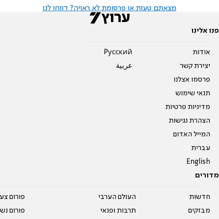
מצאתם טעות או פרסומת לא ראויה? דווחו לנו
פנו אלינו
אודות
Pусский
יצירת קשר
عربية
פרסמו אצלנו
תנאי שימוש
מדיניות פרטיות
הצהרת נגישות
המייל האדום
עברית
English
מדורים
חדשות
העולם הערבי
פורום צע
מבזקים
תרבות ופנאי
פורום נשו