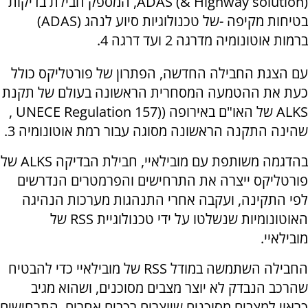
(ADAS (& Highway solution, המספק חבילת בדיקות
בטיחות מקיפה -של טכנולוגיות סיוע לנהג (ADAS)
ברמות אוטונומיה מדרגה 2 ועד דרגה 4.
עם הצגת החבילה החדשה, הפתרון של פורטליקס כולל
כעת את ההטמעה המסחרית הראשונה בעולם של תקנת
ALKS של האו"ם באירופה ((UNECE Regulation 157 ,
שהינה התקנה הראשונה מסוגה עבור רמת אוטונומיה 3.
בהדגמה משותפת עם מובילאיי, חבילת הבדיקה ALKS של
פורטליקס ייצרה את התרחישים והפרמטרים הנדרשים
לפי התקינה, ועקבה אחרי התנהגות מערכות הנהיגה
האוטונומיות שנשלטו על ידי טכנולוגיית RSS של
מובילאיי.
החבילה השתמשה במודל RSS של מובילאיי כדי להבטיח
שהרכב הנבדק לא יוצר מצבים מסוכנים, ושהוא מגיב
כראוי למצבים מסוכנים שיוצרים רכבים אחרים. התרחישים