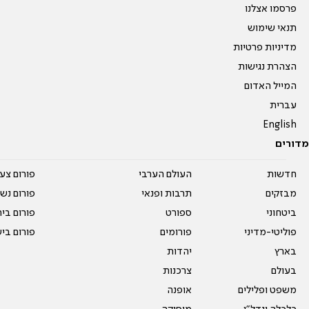
פרסמו אצלנו
תנאי שימוש
מדיניות פרטיות
הצהרת נגישות
המייל האדום
עברית
English
מדורים
חדשות
העולם הערבי
פורום צע
מבזקים
תרבות ופנאי
פורום נשו
ביטחוני
ספורט
פורום בי
פוליטי-מדיני
פורומים
פורום בי
בארץ
יהדות
בעולם
צרכנות
משפט ופלילים
אופנה