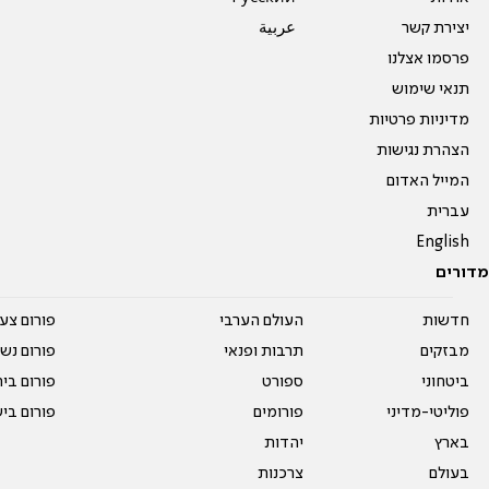
יצירת קשר
عربية
פרסמו אצלנו
תנאי שימוש
מדיניות פרטיות
הצהרת נגישות
המייל האדום
עברית
English
מדורים
חדשות
העולם הערבי
פורום צע
מבזקים
תרבות ופנאי
פורום נשו
ביטחוני
ספורט
פורום בי
פוליטי-מדיני
פורומים
פורום בי
בארץ
יהדות
בעולם
צרכנות