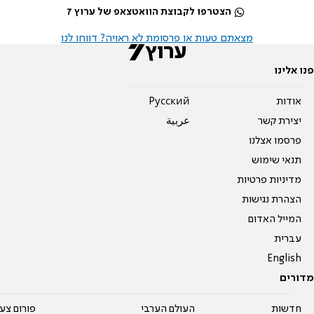
הצטרפו לקבוצת הוואטצאפ של ערוץ 7
מצאתם טעות או פרסומת לא ראויה? דווחו לנו
פנו אלינו
אודות
Pусский
יצירת קשר
عربية
פרסמו אצלנו
תנאי שימוש
מדיניות פרטיות
הצהרת נגישות
המייל האדום
עברית
English
מדורים
חדשות
העולם הערבי
פורום צע