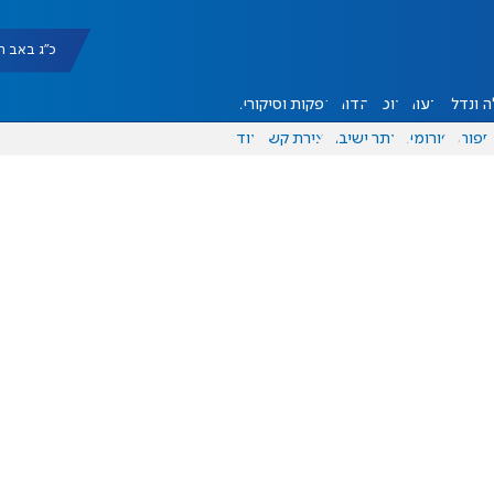
כ"ג באב תשפ"ו |
 ונדל"ן
דעות
אוכל
יהדות
הפקות וסיקורים
ספורט
פורומים
אתר ישיבה
יצירת קשר
עוד