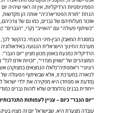
הפמיניסטיות הרדיקליות, אין זה ראוי שיהיה יום
הנחת "תורת הפטריארכיה" אותה הן מקדשות, ה
אזכור מעלותיהם של גברים, כמו גם של צרכיהם, 
"כשיתוף פעולה" עם "האוייב" (קרי, "הגברים" !).
במסגרת המאבק הבין-מיני הנצחי. בהקשר לכך, יש
מערכת החינוך הישראלית הנגועה באידאולוגיה 
הרדיקלית נמנעת באופן מכוון מציון "יום הגבר"
המוצהרים של "שוויון מגדרי", "זכויות אדם לכל" (
רעיוני" ו"אמפתיה"(לאלו הנמצאים במצוקה) אשר
לכאורה במערכת זו, אלא שבשיתוף הפעולה של 
(מדעת או מפחד) היא מפקירה את ילדי ישראל לא
ייחודית בבנים (הלומדים שלא לזהות גברים כמוד
"יום הגבר" כיום – עניין לעמותות התנדבותיו
עובדה מצערת היא, שבישראל יום זה מצוין בעיקר