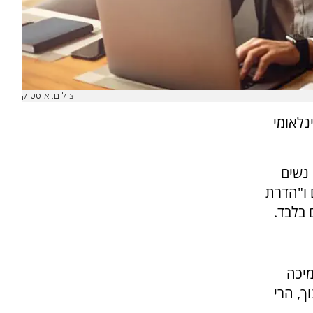
צילום: איסטוק
נלאומי
י נשים
ם ו"הדרת
 בלבד.
מיכה
ך, הרי