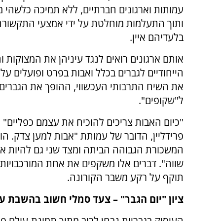
עמותות וארגונים חברתיים, ללא תמיכה כלשהי 
ותוך התעלמות מוחלטת על ידי אמצעי התקשורת
בלעדיהם איין.
אותם ארגונים רואים לנגד עיניהן את המצוקות ו
הייחודיים לגברים בכלל ואבות בפרט ופועלים על
את השיח התרבותי העכשווי, ההופך את הגברים 
ל"שקופים".
"כיום האבות צריכים להוכיח את עצמם כפליים"
פרידליין, הדובר של עמותת "אבות למען צדק. הו
המשכורת הגבוהה הביתה ומצד שני גם להיות אב
שווה". דברים אלו משקפים את אחת המורכבויות
תוקף על רקע משבר הקורונה.
ציון "יום הגבר" – צעד סמלי חשוב בהשבת ע
העיסוק בגבריות נבחן לרוב מתוך תמונת-עולם פמי