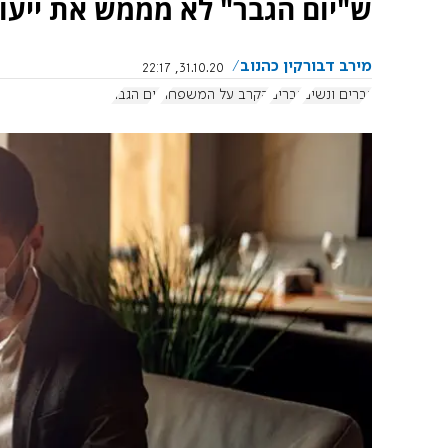
ש"יום הגבר" לא מממש את ייעוד
מירב דבורקין כהנוב
31.10.20, 22:17
גברים ונשים
גברים
הקרב על המשפחה
יום הגבר