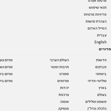
פרסמו אצלנו
תנאי שימוש
מדיניות פרטיות
הצהרת נגישות
המייל האדום
עברית
English
מדורים
חדשות
העולם הערבי
פורום צע
מבזקים
תרבות ופנאי
פורום נשו
ביטחוני
ספורט
פורום בי
פוליטי-מדיני
פורומים
פורום בי
בארץ
יהדות
בעולם
צרכנות
משפט ופלילים
אופנה
כלכלה ונדל"ן
מוסיקה