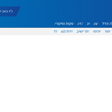
כ"ג באב תשפ"ו |
 ונדל"ן
דעות
אוכל
יהדות
הפקות וסיקורים
ספורט
פורומים
אתר ישיבה
יצירת קשר
עוד