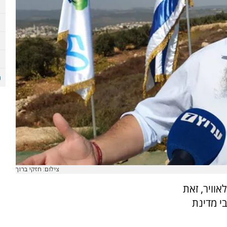
צילום: חזקי ברוך
אוויר, זאת
י מדינת