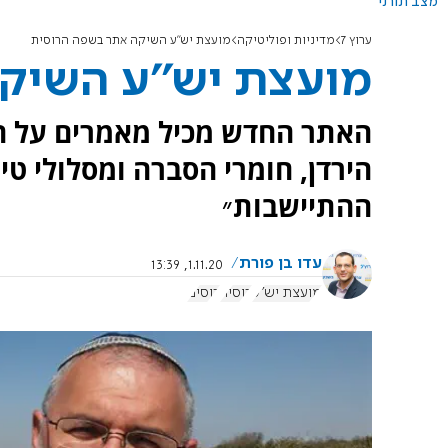
מצב תורני
ערוץ 7
מדיניות ופוליטיקה
מועצת יש''ע השיקה אתר בשפה הרוסית
מועצת יש''ע השיק
האתר החדש מכיל מאמרים על הה
הירדן, חומרי הסברה ומסלולי טי
ההתיישבות״
עדו בן פורת
1.11.20, 13:39
מועצת יש"ע
רוסיה
רוסים