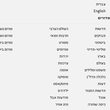
עברית
English
מדורים
חדשות
העולם הערבי
פורום צע
מבזקים
תרבות ופנאי
פורום נשו
ביטחוני
ספורט
פורום בי
פוליטי-מדיני
פורומים
פורום בי
בארץ
יהדות
בעולם
צרכנות
משפט ופלילים
אופנה
כלכלה ונדל"ן
מוסיקה
דעות
פיוטקאסט
חדשות המגזר
ילדודס
אוכל
מודעות אבל
כיפה שחורה
מזג אוויר