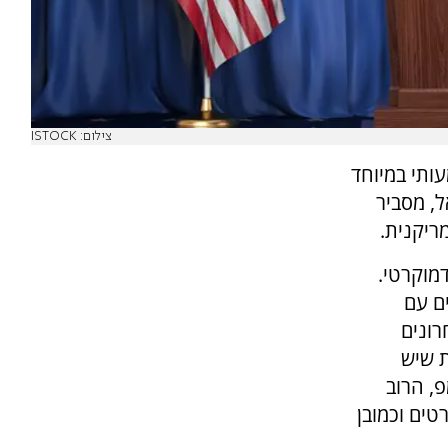
צילום: ISTOCK
עותי במיוחד
מן, מנכ"ל ה-OU בישראל, מסביר
מוקרטי.
ם עם
ונים
 שיש
, הרוב
טים וכמובן