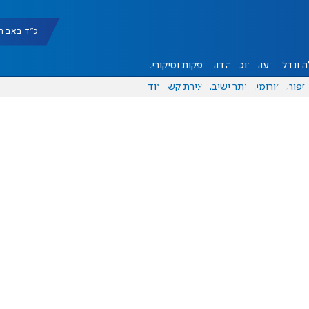
כ"ד באב תשפ"ו |
 ונדל"ן
דעות
אוכל
יהדות
הפקות וסיקורים
ספורט
פורומים
אתר ישיבה
יצירת קשר
עוד