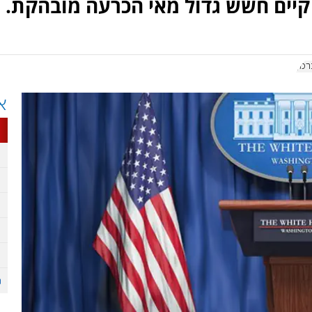
יים חשש גדול מאי הכרעה מובהקת.
רמן
א