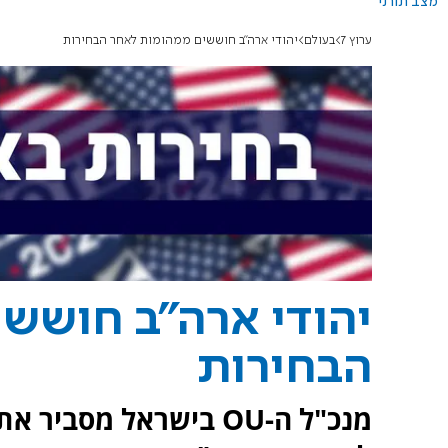
מצב תורני
ערוץ 7
בעולם
יהודי ארה"ב חוששים ממהומות לאחר הבחירות
יהודי ארה"ב חושש
הבחירות
מנכ"ל ה-OU בישראל מס