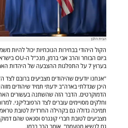
הבית הלבן
הקול היהודי בבחירות הנוכחיות יכול להיות משמ
ביום הבוחר והרב אבי בר
בערוץ 7 על התפלגות ההצבעה של היהדות האמריקנית.
"אנחנו יודעים שהיהודים מצביעים ברובם לצד הד
היכן שגדלתי בארה"ב ידעתי תמיד שיהודים מזוהי
הדמוקרטים. הדבר הזה שהשתנה בעשורים האחר
וחלקים מסויימים עוברים לצד הרפובליקני.
למרות
תמיכה גדולה גם בקהילה החרדית לטובת טראמפ
מצביעים לטובת חברי קונגרס וסנאט שהם דמוקר
גם לנשיא מטעמם", אומר הרב ברמן.