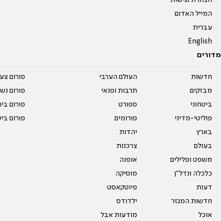
הצהרת נגישות
המייל האדום
עברית
English
מדורים
חדשות
העולם הערבי
פורום צע
מבזקים
תרבות ופנאי
פורום נשו
ביטחוני
ספורט
פורום בי
פוליטי-מדיני
פורומים
פורום בי
בארץ
יהדות
בעולם
צרכנות
משפט ופלילים
אופנה
כלכלה ונדל"ן
מוסיקה
דעות
פיוטקאסט
חדשות המגזר
ילדודס
אוכל
מודעות אבל