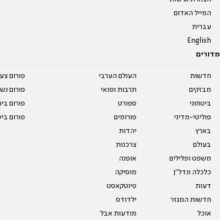
המייל האדום
עברית
English
מדורים
חדשות
העולם הערבי
פורום צע
מבזקים
תרבות ופנאי
פורום נשו
ביטחוני
ספורט
פורום בי
פוליטי-מדיני
פורומים
פורום בי
בארץ
יהדות
בעולם
צרכנות
משפט ופלילים
אופנה
כלכלה ונדל"ן
מוסיקה
דעות
פיוטקאסט
חדשות המגזר
ילדודס
אוכל
מודעות אבל