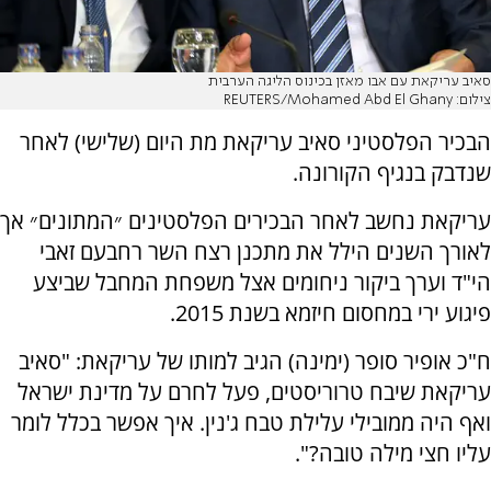
סאיב עריקאת עם אבו מאזן בכינוס הליגה הערבית
צילום: REUTERS/Mohamed Abd El Ghany
הבכיר הפלסטיני סאיב עריקאת מת היום (שלישי) לאחר
שנדבק בנגיף הקורונה.
עריקאת נחשב לאחר הבכירים הפלסטינים ״המתונים״ אך
לאורך השנים הילל את מתכנן רצח השר רחבעם זאבי
הי"ד וערך ביקור ניחומים אצל משפחת המחבל שביצע
פיגוע ירי במחסום חיזמא בשנת 2015.
ח"כ אופיר סופר (ימינה) הגיב למותו של עריקאת: "סאיב
עריקאת שיבח טרוריסטים, פעל לחרם על מדינת ישראל
ואף היה ממובילי עלילת טבח ג'נין. איך אפשר בכלל לומר
עליו חצי מילה טובה?".