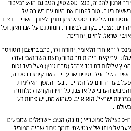
יו"ר ארגון להב"ה, בנצי גופשטיין, הגיב גם הוא: "באבוד
רשעים רינה. טוב לפתוח את היום עם בשורה על
התפגרותו של טרוריסט שמימן ותמך לאורך השנים ברצח
יהודים. מצפים בקרוב לבשורות דומות גם על אבו מאזן, וכל
אויבי ישראל. לחיים, יהודים".
מנכ"ל 'האיחוד הלאומי', יהודה ולד, כתב בחשבון הטוויטר
שלו: "עריקאת היה תומך טרור (רוצח השר זאבי ועוד)
הפיץ עלילות דם נגד צה"ל (טבח ג'נין) פעל בעד זכות
השיבה של הפלסטינים שמעמידה את קיומנו בסכנה,
פעל בעד החרם על המדינה, בעד המשך האלימות
והכיבוש הערבי של ארצנו, כל חייו הוקדשו למלחמה
במדינת ישראל. הוא אויב. כשהוא מת, יש פחות רע
בעולם".
ח״כ בצלאל סמוטריץ (ימינה) הגיב: ״ישראלים שמביעים
צער על מותו של אנטישמי תומך טרור שהיה ממובילי