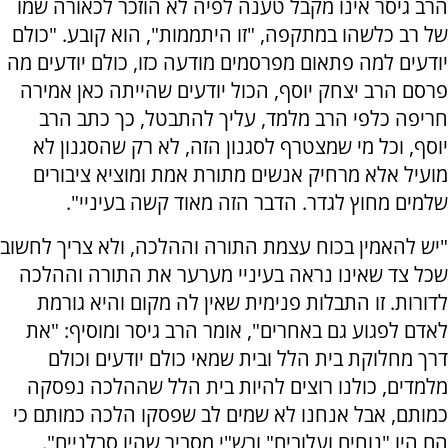
הרב גיסר אינו מקבל טענה לפיה לא הוזכר לכאורה שמו
של רב כלשהו במתקפה, "זו היתממות", הוא קובע. "כולם
יודעים למה פתאום מפרסמים מודעה כזו, כולם יודעים מה
פרסם הרב יצחק יוסף, הכול יודעים שהייתה כאן אמירה
חריפה כלפי הרב מלמד, עליך להתבטל, כך כתב הרב
יוסף, וכל מי שמצטרף לסגנון הזה, לא רק שהסגנון לא
מועיל אלא מרחיק אנשים מתורת אמת ומוציא ציבורים
שלמים מחוץ לגדר. הדבר הזה מאוד קשה בעיניי".
"יש להאמין בכוח עצמת התורה וההלכה, ולא צריך לחשוב
שכל צד שאינו נראה בעיניי מערער את התורה וההלכה
לדורות. זו התבלות פנימית שאין לה מקום והיא גורמת
לאדם לפגוע גם באחרים", אומר הרב גיסר ומוסיף: "את
דרך מחלוקת בית הלל ובית שמאי כולם יודעים וכולם
מלמדים, כולנו רוצים להיות בית הלל שההלכה נפסקה
כמותם, אבל אנחנו לא שמים לב שפסקו הלכה כמותם כי
הם היו "נוחים ועלובים" ורש"י מסביר שהיו סבלניים".