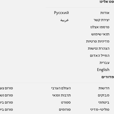
פנו אלינו
אודות
Pусский
יצירת קשר
عربية
פרסמו אצלנו
תנאי שימוש
מדיניות פרטיות
הצהרת נגישות
המייל האדום
עברית
English
מדורים
חדשות
העולם הערבי
פורום צע
מבזקים
תרבות ופנאי
פורום נשו
ביטחוני
ספורט
פורום בי
פוליטי-מדיני
פורומים
פורום בי