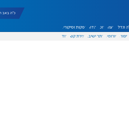
כ"ה באב תשפ"ו |
 ונדל"ן
דעות
אוכל
יהדות
הפקות וסיקורים
ספורט
פורומים
אתר ישיבה
יצירת קשר
עוד