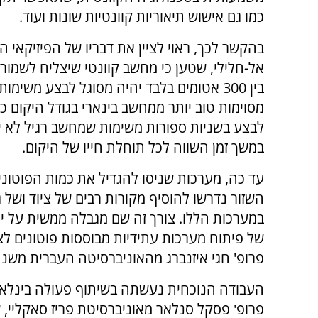
כמו גם אישוש תיאוריות קוונטיות שונות ועוד.
בהקשר לכך, ראוי לציין את דבריו של הפיזיקאי הב
אל-חלילי, שטען כי מחשב קוונטי שיצליח לשמור 
בין 300 אטומים בלבד יהיה מסוגל לבצע משימו
מסוימות טוב יותר ממחשב בינארי בגודל היקום כול
לבצע בשניות ספורות משימות שמחשב רגיל לא י
במשך זמן השווה לכל תוחלת חייו של היקום.
עד כה, מערכות שניסו להגדיל את כמות הפוטוני
השזור נדרשו להוסיף מקורות רבים של ציוד ושל 
במערכות הללו. צורך זה שם מגבלה ממשית על י
של פיתוח מערכות עתידיות מבוססות פוטונים לצ
פרופ' חגי איזנברג מהאוניברסיטה העברית משנ
העבודה הנוכחית נעשתה בשיתוף פעולה בינלאו
פרופ' פסקל סנלאר מאוניברסיטת פריז סאקליי, ש