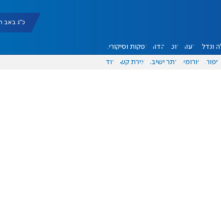
כ"ג באב תשפ"ו |
 ונדל"ן
דעות
אוכל
יהדות
הפקות וסיקורים
ספורט
פורומים
אתר ישיבה
יצירת קשר
עוד