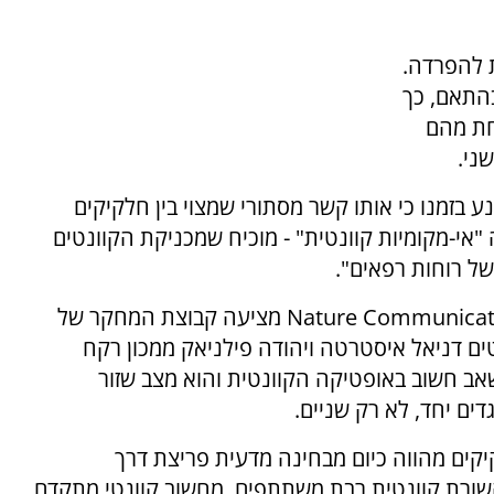
 להפרדה.
התאם, כך
חת מהם
ני.
בזמנו כי אותו קשר מסתורי שמצוי בין חלקיקים
"אי-מקומיות קוונטית" - מוכיח שמכניקת הקוונטים
ל רוחות רפאים".
במאמר חדש שפורסם בכתב העת היוקרתי Nature Communications מציעה קבוצת המחקר של
טים דניאל איסטרטה ויהודה פילניאק ממכון רקח
אב חשוב באופטיקה הקוונטית והוא מצב שזור
יקים מהווה כיום מבחינה מדעית פריצת דרך
ורת קוונטית רבת משתתפים, מחשוב קוונטי מתקדם