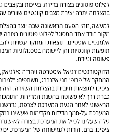
לפלוט פוטונים בצורה בדידה, באיכות ובקצבים 
בהצלחה יתרה יצירת מצבים קוונטיים שזורים של 
למעשה, זוהי הפעם הראשונה שבה יוצר בהצלחה
מקור בודד אחד המסוגל לפלוט פוטונים בצורה יזו
אלמנטים אופטיים. תוצאות המחקר עשויות להב
תופעות קוונטיות והן ליישומה בטכנולוגיות המב
פשוטה וניידת.
הדוקטורנטים דניאל איסטרטה ויהודה פילניאק,
המחקר של פרופ' חגי איזנברג, משתפים: "למרות
ציפינו לתוצאות חיוביות בהצלחת השזירה, היה צ
כברת דרך לא פשוטה בהשגת המדידות התומכות
הראשוני לאחר הגעת המערכת לצרפת, נדרשנו ל
המערכת על-סמך מדידות מקדימות שעשינו במקום
גילה שעלינו לכייל את המערכת בצורה לא-שגרת
ציפינו. ברם, הודות לגמישותה של המערכת, יכול