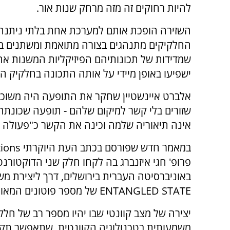
להיות רחוקים זה מזה מרחק שנות אור.
השזירה הופכת אותם למערכת אחת בלתי ניתנת
החלקיקים מתנהגים בצורה מתואמת ומשתנים ב
שמדידות של תכונותיהם הפיזיקליות המשנות א
ישפיעו באופן מיידי על אותה התכונה בחלקיק הש
אלברט איינשטיין שחקר את התופעה היה משוכנע 
שזורים בלי קשר למיקום שלהם - תופעה שכונתה 
אינה תיאוריה שלמה וכינה את הקשר כ"פעולה ש
פרופ' חגי איזנברג בה לקחו חלק שני הדוקטורנ
באוניברסיטה העברית בירושלים, דרך ליצירת מש
ENTANGLED STATE של מספר פוטונים המאוגדים יחד, לא רק שניים.
יצירה של מצב קוונטי שבו יהיו מספר רב של חלק
משמעותית בטכנולוגיה הקוונטית, שתאפשר תקש