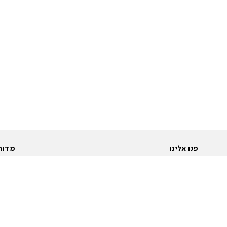
פנו אלינו
מדור
אודות
Pусский
חד
יצירת קשר
عربية
מב
פרסמו אצלנו
בי
תנאי שימוש
פו