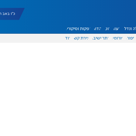
כ"ו באב תשפ"ו |
 ונדל"ן
דעות
אוכל
יהדות
הפקות וסיקורים
ספורט
פורומים
אתר ישיבה
יצירת קשר
עוד