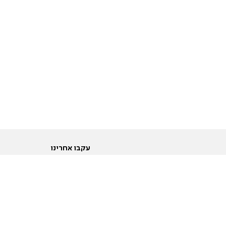
עקבו אחרינו
ות
טוויטר
ם הריון ולידה
פייסבוק
ום לקראת נישואין וזוגיות
אינסטגרם
ום צעירים מעל עשרים
יוטיוב