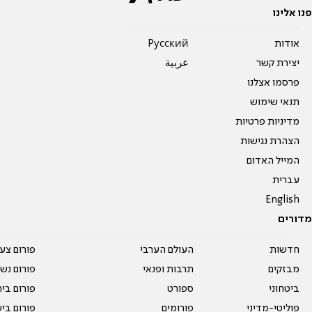
פנו אלינו
אודות
Pусский
יצירת קשר
عربية
פרסמו אצלנו
תנאי שימוש
מדיניות פרטיות
הצהרת נגישות
המייל האדום
עברית
English
מדורים
חדשות
העולם הערבי
פורום צע
מבזקים
תרבות ופנאי
פורום נשו
ביטחוני
ספורט
פורום בי
פוליטי-מדיני
פורומים
פורום בי