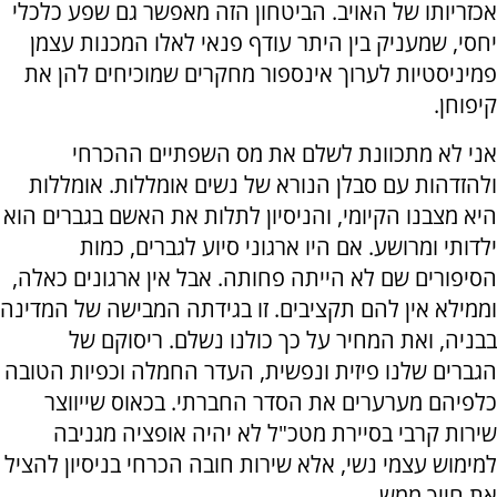
אכזריותו של האויב. הביטחון הזה מאפשר גם שפע כלכלי
יחסי, שמעניק בין היתר עודף פנאי לאלו המכנות עצמן
פמיניסטיות לערוך אינספור מחקרים שמוכיחים להן את
קיפוחן.
אני לא מתכוונת לשלם את מס השפתיים ההכרחי
ולהזדהות עם סבלן הנורא של נשים אומללות. אומללות
היא מצבנו הקיומי, והניסיון לתלות את האשם בגברים הוא
ילדותי ומרושע. אם היו ארגוני סיוע לגברים, כמות
הסיפורים שם לא הייתה פחותה. אבל אין ארגונים כאלה,
וממילא אין להם תקציבים. זו בגידתה המבישה של המדינה
בבניה, ואת המחיר על כך כולנו נשלם. ריסוקם של
הגברים שלנו פיזית ונפשית, העדר החמלה וכפיות הטובה
כלפיהם מערערים את הסדר החברתי. בכאוס שייווצר
שירות קרבי בסיירת מטכ"ל לא יהיה אופציה מגניבה
למימוש עצמי נשי, אלא שירות חובה הכרחי בניסיון להציל
את חייך ממש.