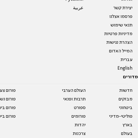
יצירת קשר
عربية
פרסמו אצלנו
תנאי שימוש
מדיניות פרטיות
הצהרת נגישות
המייל האדום
עברית
English
מדורים
חדשות
העולם הערבי
פורום צע
מבזקים
תרבות ופנאי
פורום נשו
ביטחוני
ספורט
פורום בי
פוליטי-מדיני
פורומים
פורום בי
בארץ
יהדות
בעולם
צרכנות