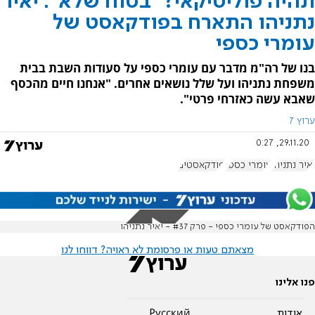
תהיה פוליטיקאי? "בטוח שלא": יאיר
נתניהו התארח בפודקאסט של
עומרי כספי
בנו של רה"מ מדבר עם עומרי כספי על סעודות השבת בבית
משפחת נתניהו ועל שלל נושאים אחרים. "אנחנו חיים מהכסף
שאבא עשה כאזרחי פרטי".
ערוץ 7
29.11.20, 0:27
יאיר נתניהו
עומרי כספי
פודקאסטים
הפודקאסט של עומרי כספי - פרק #37 - יאיר נתניהו
מצאתם טעות או פרסומת לא ראויה? דווחו לנו
פנו אלינו
אודות
Pусский