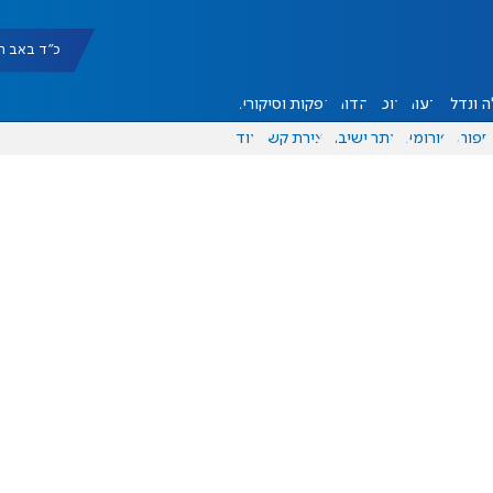
כ"ד באב תשפ"ו |
 ונדל"ן
דעות
אוכל
יהדות
הפקות וסיקורים
ספורט
פורומים
אתר ישיבה
יצירת קשר
עוד