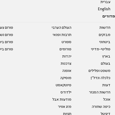
עברית
English
מדורים
חדשות
העולם הערבי
פורום צע
מבזקים
תרבות ופנאי
פורום נשו
ביטחוני
ספורט
פורום בי
פוליטי-מדיני
פורומים
פורום בי
בארץ
יהדות
בעולם
צרכנות
משפט ופלילים
אופנה
כלכלה ונדל"ן
מוסיקה
דעות
פיוטקאסט
חדשות המגזר
ילדודס
אוכל
מודעות אבל
כיפה שחורה
מזג אוויר
דיגיטל
תגיות