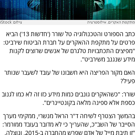
מתקפת האקרים. אילוסטרציה
צילום: iStock
כתב הספורט והטכנולוגיה טל שורר ('חדשות 13') הביא
פרטים על מתקפת ההאקרים על חברת הביטוח שירביט:
"מפיצים התכתבויות טלגרם של אנשים שרוצים לקנות
מידע שנגנב משירביט".
האם מקור הפריצה היא חשבונו של עובד לשעבר שנותר
פעיל?
שורר: "כשהאקרים גונבים כמות מידע כזו זה לא כמו לגנוב
כספת אלא ספינה מלאה בקונטיינרים".
בהמשך הצטרף לשיחה ד"ר הראל מנשרי, ממקימי מערך
הסייבר של השב"כ, שהעריך כי לא מדובר בעובד ממורמר:
"זו תיבת מייל של אדם שפרש מהחברה ב-2015, ונוצלה.