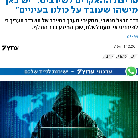
פריצת ההאקרים לשירביט: "יש כאן
מישהו שעובד על כולנו בעיניים"
ד"ר הראל מנשרי, ממקימי מערך הסייבר של השב"כ העריך כי
לשירביט אין טעם לשלם, שכן המידע כבר הודלף.
103FM
6.12.20, 7:56
סייבר
האקרים
שירביט