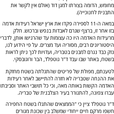
מחומש, הדומה בצורתו למגן דוד (אולם אין לקשר את
התבנית לחנוכייה).
במאה ה-11 לספירה פקדו את ארץ ישראל רעידות אדמה
בזו אחר זו, ברצף שגרם לאבדות בנפש וברכוש. חלק
מרעידות האדמה היו כה עצומות עד שהרגישו אותן, לדברי
היסטוריונים רבים, מסוריה ועד מצרים. על פי הידוע לנו,
נזק כבד נגרם למבנים בטבריה, ועדויות לכך ניתן לראות
בשטח, באתר שבו עבד ד"ר גוטפלד, הבר ורוגובסקי.
לטענתם, מפולת של פריטים שהתגלתה בשטח מחזקת
את ההנחה שטבריה לא חזרה להתיישב לאחר רעידות
האדמה הקשות באותה מאה, וכי כל תושבי האתר וסביבתו
עברו צפונה, להתגורר בעיר הצלבנית של טבריה.
ד"ר גוטפלד ציין כי "הממצאים שהתגלו בשטח החפירה
חשפו מרקם חיים ייחודי שמשלב בין שכונת מגורים