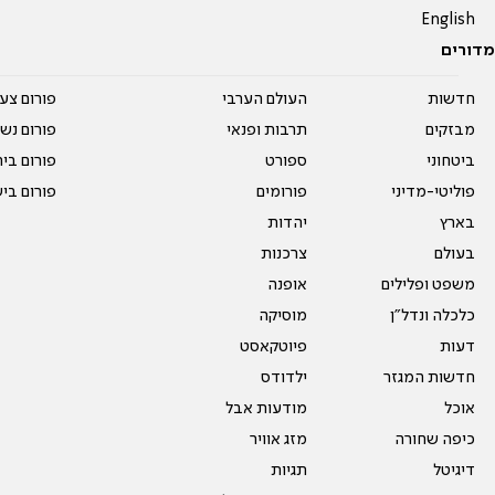
English
מדורים
חדשות
העולם הערבי
פורום צע
מבזקים
תרבות ופנאי
פורום נשו
ביטחוני
ספורט
פורום בי
פוליטי-מדיני
פורומים
פורום בי
בארץ
יהדות
בעולם
צרכנות
משפט ופלילים
אופנה
כלכלה ונדל"ן
מוסיקה
דעות
פיוטקאסט
חדשות המגזר
ילדודס
אוכל
מודעות אבל
כיפה שחורה
מזג אוויר
דיגיטל
תגיות