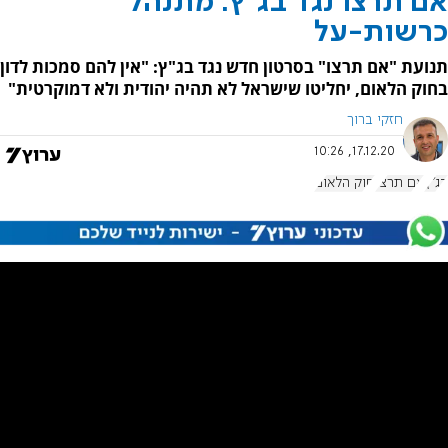
אם תרצו נגד בג"ץ: מתנהל
כרשות-על
תנועת "אם תרצו" בסרטון חדש נגד בג"ץ: "אין להם סמכות לדון
בחוק הלאום, יחליטו שישראל לא תהיה יהודית ולא דמוקרטית"
חזקי ברוך
17.12.20, 10:26
בג"ץ
אם תרצו
חוק הלאום