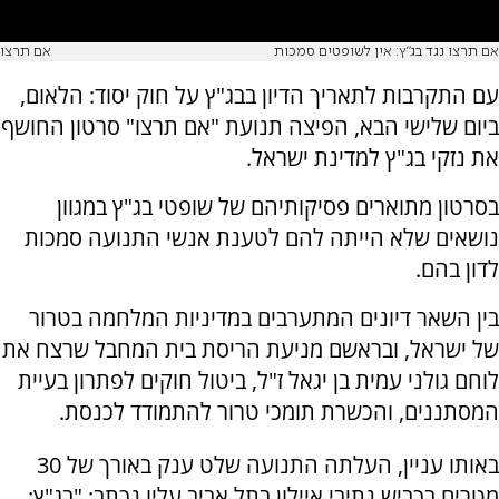
אם תרצו נגד בג"ץ: אין לשופטים סמכות
אם תרצו
עם התקרבות לתאריך הדיון בבג"ץ על חוק יסוד: הלאום,
ביום שלישי הבא, הפיצה תנועת "אם תרצו" סרטון החושף
את נזקי בג"ץ למדינת ישראל.
בסרטון מתוארים פסיקותיהם של שופטי בג"ץ במגוון
נושאים שלא הייתה להם לטענת אנשי התנועה סמכות
לדון בהם.
בין השאר דיונים המתערבים במדיניות המלחמה בטרור
של ישראל, ובראשם מניעת הריסת בית המחבל שרצח את
לוחם גולני עמית בן יגאל ז"ל, ביטול חוקים לפתרון בעיית
המסתננים, והכשרת תומכי טרור להתמודד לכנסת.
באותו עניין, העלתה התנועה שלט ענק באורך של 30
מטרים בכביש נתיבי איילון בתל אביב עליו נכתב: "בג"ץ: