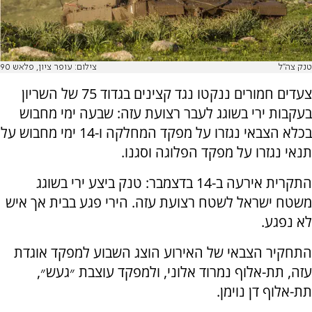
טנק צה''ל
צילום: עופר ציון, פלאש 90
צעדים חמורים ננקטו נגד קצינים בגדוד 75 של השריון
בעקבות ירי בשוגג לעבר רצועת עזה: שבעה ימי מחבוש
בכלא הצבאי נגזרו על מפקד המחלקה ו-14 ימי מחבוש על
תנאי נגזרו על מפקד הפלוגה וסגנו.
התקרית אירעה ב-14 בדצמבר: טנק ביצע ירי בשוגג
משטח ישראל לשטח רצועת עזה. הירי פגע בבית אך איש
לא נפגע.
התחקיר הצבאי של האירוע הוצג השבוע למפקד אוגדת
עזה, תת-אלוף נמרוד אלוני, ולמפקד עוצבת ״געש״,
תת-אלוף דן נוימן.