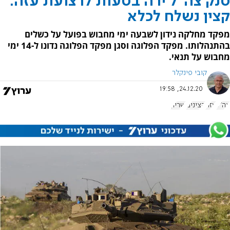
טנק צה"ל ירה בטעות לרצועת עזה:
קצין נשלח לכלא
מפקד מחלקה נידון לשבעה ימי מחבוש בפועל על כשלים
בהתנהלותו. מפקד הפלוגה וסגן מפקד הפלוגה נדונו ל-14 ימי
מחבוש על תנאי.
קובי פינקלר
24.12.20, 19:58
צה"ל
עזה
קצינים
שריון