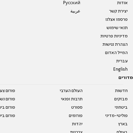
אודות
Pусский
יצירת קשר
عربية
פרסמו אצלנו
תנאי שימוש
מדיניות פרטיות
הצהרת נגישות
המייל האדום
עברית
English
מדורים
חדשות
העולם הערבי
פורום צע
מבזקים
תרבות ופנאי
פורום נשו
ביטחוני
ספורט
פורום בי
פוליטי-מדיני
פורומים
פורום בי
בארץ
יהדות
בעולם
צרכנות