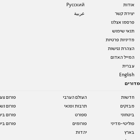
אודות
Pусский
יצירת קשר
عربية
פרסמו אצלנו
תנאי שימוש
מדיניות פרטיות
הצהרת נגישות
המייל האדום
עברית
English
מדורים
חדשות
העולם הערבי
פורום צע
מבזקים
תרבות ופנאי
פורום נשו
ביטחוני
ספורט
פורום בי
פוליטי-מדיני
פורומים
פורום בי
בארץ
יהדות