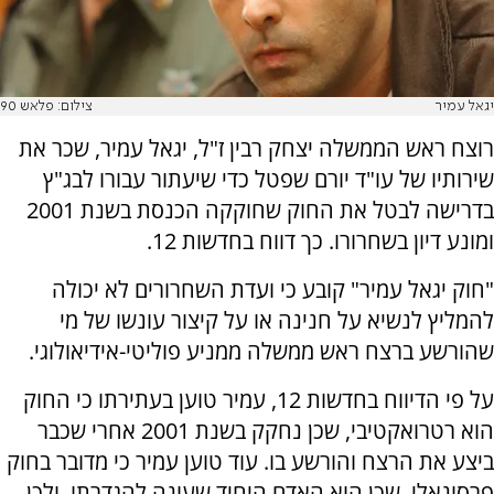
יגאל עמיר
צילום: פלאש 90
רוצח ראש הממשלה יצחק רבין ז"ל, יגאל עמיר, שכר את
שירותיו של עו"ד יורם שפטל כדי שיעתור עבורו לבג"ץ
בדרישה לבטל את החוק שחוקקה הכנסת בשנת 2001
ומונע דיון בשחרורו. כך דווח בחדשות 12.
"חוק יגאל עמיר" קובע כי ועדת השחרורים לא יכולה
להמליץ לנשיא על חנינה או על קיצור עונשו של מי
שהורשע ברצח ראש ממשלה ממניע פוליטי-אידיאולוגי.
על פי הדיווח בחדשות 12, עמיר טוען בעתירתו כי החוק
הוא רטרואקטיבי, שכן נחקק בשנת 2001 אחרי שכבר
ביצע את הרצח והורשע בו. עוד טוען עמיר כי מדובר בחוק
פרסונאלי, שכן הוא האדם היחיד שעונה להגדרתו, ולכן