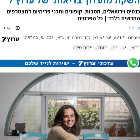
השקת מועדון 'בריאות' של ערוץ 7
כנסים וירטואלים, הטבות, קופונים ותכני פרימיום למצטרפים
החדשים בלבד | כל הפרטים
ערוץ 7
1 דקות
פורסם:
6.01.21, 21:48
עודכן:
כ"ד בטבת תשפ"א, 8.1.2021, 12:57:00
בריאות
נשים
מניות
מיוחדים
עידית סילמן