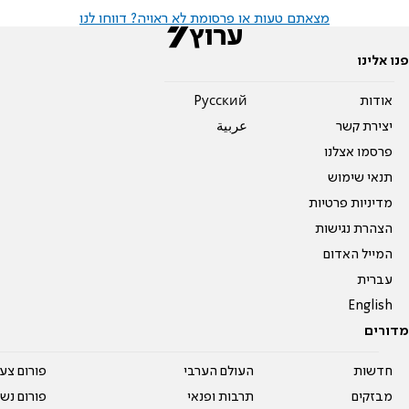
מצאתם טעות או פרסומת לא ראויה? דווחו לנו
פנו אלינו
אודות
Pусский
יצירת קשר
عربية
פרסמו אצלנו
תנאי שימוש
מדיניות פרטיות
הצהרת נגישות
המייל האדום
עברית
English
מדורים
חדשות
העולם הערבי
פורום צע
מבזקים
תרבות ופנאי
פורום נשו