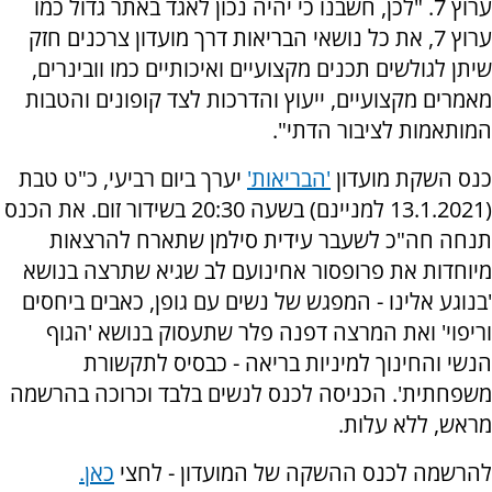
ערוץ 7. "לכן, חשבנו כי יהיה נכון לאגד באתר גדול כמו
ערוץ 7, את כל נושאי הבריאות דרך מועדון צרכנים חזק
שיתן לגולשים תכנים מקצועיים ואיכותיים כמו וובינרים,
מאמרים מקצועיים, ייעוץ והדרכות לצד קופונים והטבות
המותאמות לציבור הדתי".
כנס השקת מועדון
'הבריאות'
יערך ביום רביעי, כ"ט טבת
(13.1.2021 למניינם) בשעה 20:30 בשידור זום. את הכנס
תנחה חה"כ לשעבר עידית סילמן שתארח להרצאות
מיוחדות את פרופסור אחינועם לב שגיא שתרצה בנושא
'בנוגע אלינו - המפגש של נשים עם גופן, כאבים ביחסים
וריפוי' ואת המרצה דפנה פלר שתעסוק בנושא 'הגוף
הנשי והחינוך למיניות בריאה - כבסיס לתקשורת
משפחתית'. הכניסה לכנס לנשים בלבד וכרוכה בהרשמה
מראש, ללא עלות.
להרשמה לכנס ההשקה של המועדון - לחצי
כאן.