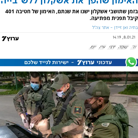
האימון שהפך את אשקלון ללש"בייה
בזמן שתושבי אשקלון ישנו את שנתם, האימון של חטיבה 401
קיבל תפנית מפתיעה.
בתיה ואן זיידן - אתר צה"ל
8.01.21, 14:19
צה"ל
אשקלון
תרגיל
שריון
אימון