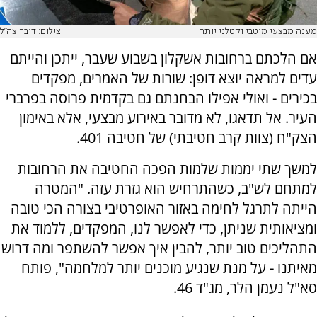
מענה מבצעי מיטבי וקטלני יותר
צילום: דובר צה"ל
אם הלכתם ברחובות אשקלון בשבוע שעבר, ייתכן והייתם
עדים למראה יוצא דופן: שורות של האמרים, מפקדים
בכירים - ואולי אפילו הבחנתם גם בקדמית פרוסה בפרברי
העיר. אל תדאגו, לא מדובר באירוע מבצעי, אלא באימון
הצק"ח (צוות קרב חטיבתי) של חטיבה 401.
למשך שתי יממות שלמות הפכה החטיבה את הרחובות
למתחם לש"ב, כשהתרחיש הוא גזרת עזה. "המטרה
הייתה לתרגל לחימה באזור האופרטיבי בצורה הכי טובה
ומציאותית שניתן, כדי לאפשר לנו, המפקדים, ללמוד את
התהליכים טוב יותר, להבין איך אפשר להשתפר ומה דרוש
מאיתנו - על מנת שנגיע מוכנים יותר למלחמה", פותח
סא"ל נעמן הלר, מג"ד 46.