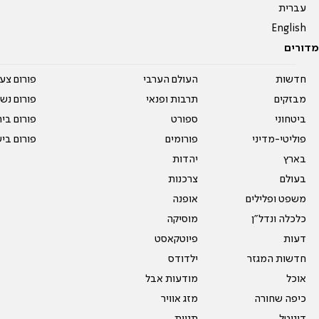
עברית
English
מדורים
חדשות
העולם הערבי
פורום צע
מבזקים
תרבות ופנאי
פורום נשו
ביטחוני
ספורט
פורום בי
פוליטי-מדיני
פורומים
פורום בי
בארץ
יהדות
בעולם
צרכנות
משפט ופלילים
אופנה
כלכלה ונדל"ן
מוסיקה
דעות
פיוטקאסט
חדשות המגזר
ילדודס
אוכל
מודעות אבל
כיפה שחורה
מזג אוויר