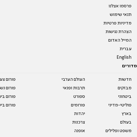
פרסמו אצלנו
תנאי שימוש
מדיניות פרטיות
הצהרת נגישות
המייל האדום
עברית
English
מדורים
חדשות
העולם הערבי
פורום צע
מבזקים
תרבות ופנאי
פורום נשו
ביטחוני
ספורט
פורום בי
פוליטי-מדיני
פורומים
פורום בי
בארץ
יהדות
בעולם
צרכנות
משפט ופלילים
אופנה