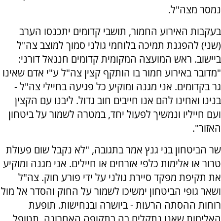
נמסר מצה"ל.
בעקבות האירוע החמור, תושבי קדומים יתכנסו הערב
(שני) להפגנת תמיכה בלוחמי גולני סמוך למוצב צה''ל
ביישוב. ראש המועצה המקומית קדומים חננאל דורני:
"מדובר באירוע חמור בו הותקף קצין צה"ל ע"י אדם שאינו
גר בקדומים. אני מגנה ומוקיע כל פגיעה בחיילי צה"ל -
בנינו ואחינו להם אנו חייבים חוב גדול. ליבנו עם הקצין
ועם חייליו ונמשיך לפעול יחד, במטרה לשמור על ביטחון
האזור".
שר הביטחון בני גנץ אמר בתגובה, "לא נקבל שום פעולת
טרור או אלימות כלפי אזרחים או חיילים. אני מגנה ומוקיע
את תקיפת מפקד סיירת גולני על ידי פורע חוק. צה"ל
ושאר גופי הביטחון ימשיכו לשמור על החוק והסדר אל מול
רוחות ההסתה הרעות - ביושרה ובנחישות. תופעת
האלימות שאנו נתקלים בה בתקופה האחרונה, תטופל