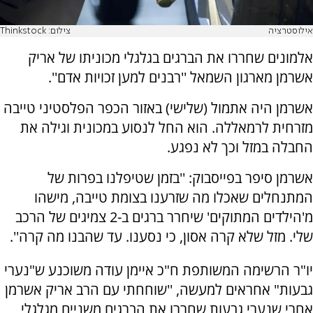
אילוסטרציה
צילום: Thinkstock
אלמונים שחררו את הברגים בגלגלי מכוניתו של אריק
אשרמן מארגון השמאל ''רבנים למען זכויות אדם''.
אשרמן היה אתמול (שלישי) באזור הכפר הפלסטיני טייבה
מזרחית לרמאללה. הוא החל לנסוע במכונית וגילה את
החבלה במזל וכך לא נפגע.
אשרמן סיפר בפייסבוק: ''בזמן שטיפלנו בפרות של
המתנחלים שאכלו מה שזרענו בצומת טייבה, מישהו
מ'הילדים המתוקים' שיחרר ברגים ב-2 צמיגים של הרכב
שלי. מזל שלא קרה אסון, כי נסענו. עד שהבנו מה קרה''.
יו"ר הרשימה המשותפת ח"כ איימן עודה משוכנע ש"נערי
גבעות" אחראים למעשה, ''שוחחתי עם הרב אריק אשרמן
אחרי שנערי גבעות שחררו את הברגים משניים מגלגלי