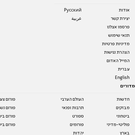
אודות
Pусский
יצירת קשר
عربية
פרסמו אצלנו
תנאי שימוש
מדיניות פרטיות
הצהרת נגישות
המייל האדום
עברית
English
מדורים
חדשות
העולם הערבי
פורום צע
מבזקים
תרבות ופנאי
פורום נשו
ביטחוני
ספורט
פורום בי
פוליטי-מדיני
פורומים
פורום בי
בארץ
יהדות